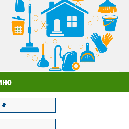
ино
НИЙ