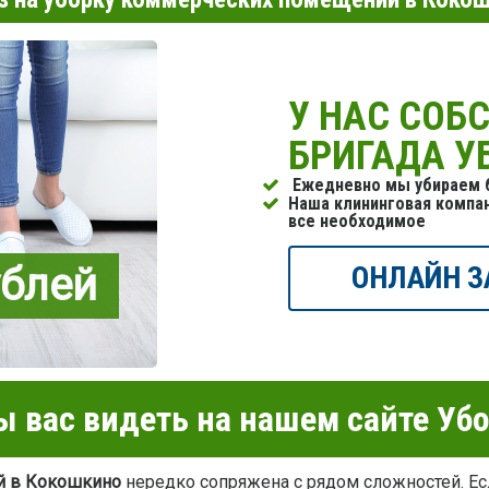
У НАС СОБ
БРИГАДА 
Ежедневно мы убираем б
Наша клининговая компа
все необходимое
ублей
ОНЛАЙН З
 вас видеть на нашем сайте Уб
й в Кокошкино
нередко сопряжена с рядом сложностей. Ес