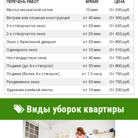
ПЕРЕЧЕНЬ РАБОТ
ВРЕМЯ
ЦЕНА
Мытье москитной сетки
10 мин
От 200 руб.
Витраж или сложная конструкция
от 40 мин
От 500 руб.
3-х створчатое окно
от 30 мин
От 650 руб.
2-х створчатое окно
от 20 мин
От 420 руб.
Окно с балконной дверью
от 30 мин
От 800 руб.
Одинарное окно
от 10 мин
От 310 руб.
Нестандартные окна
от 40 мин
От 700 руб.
Лоджия (до 4-х створок)
от 50 мин
От 800 руб.
Лоджия (более 4-х створок)
от 1.5 часа
От 750 руб.
Раздвижное окно
от 30 мин
От 750 руб.
Удаление клейкой ленты
от 10 мин
От 200 руб.
Виды уборок квартиры